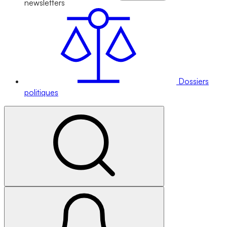
newsletters
Dossiers
politiques