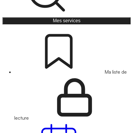
Mes services
Ma liste de
lecture