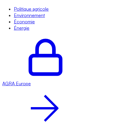
Politique agricole
Environnement
Économie
Énergie
AGRA
Europe