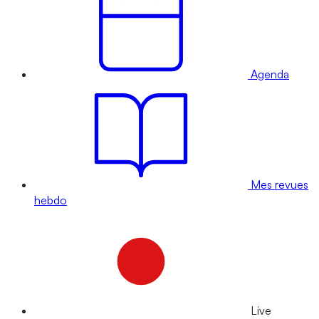
Agenda
Mes revues
hebdo
Live