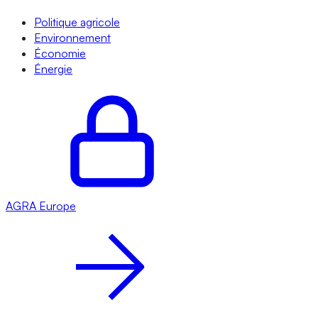
Politique agricole
Environnement
Économie
Énergie
AGRA
Europe