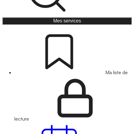
Mes services
Ma liste de
lecture