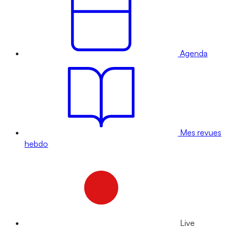
Agenda
Mes revues
hebdo
Live