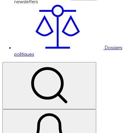
newsletters
Dossiers
politiques