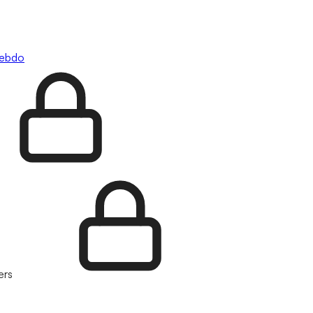
hebdo
ers