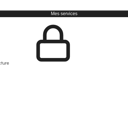
Mes services
cture