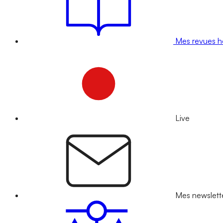
Mes revues 
Live
Mes newslett