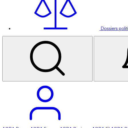
Dossiers poli