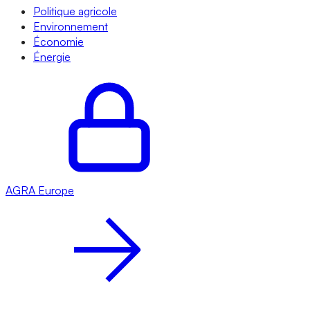
Politique agricole
Environnement
Économie
Énergie
AGRA
Europe