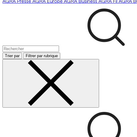
AGRA
Presse
AGRA
Europe
AGRA
Business
AGRA
Fil
AGRA
B
Trier par
Filtrer par rubrique