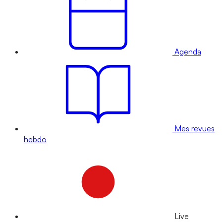
Agenda
Mes revues
hebdo
Live