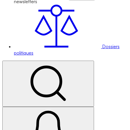
newsletters
Dossiers
politiques