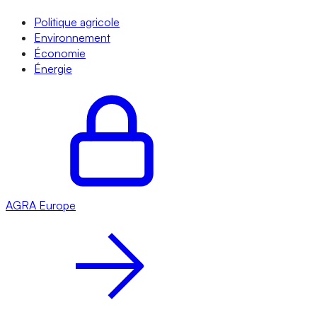
Politique agricole
Environnement
Économie
Énergie
AGRA
Europe