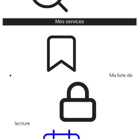
Mes services
Ma liste de
lecture