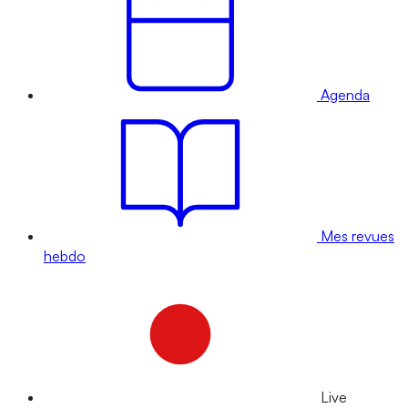
Agenda
Mes revues
hebdo
Live