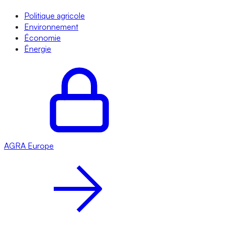
Politique agricole
Environnement
Économie
Énergie
AGRA
Europe