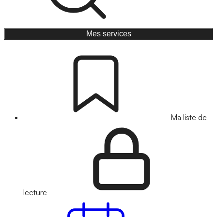
Mes services
Ma liste de
lecture