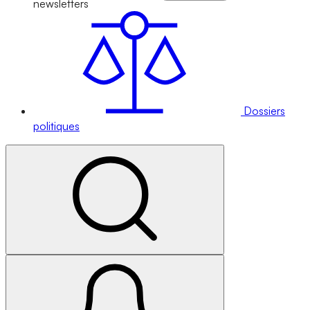
newsletters
Dossiers
politiques