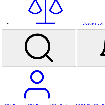
Dossiers poli