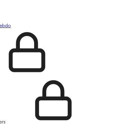
hebdo
ers