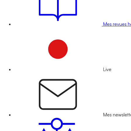
Mes revues 
Live
Mes newslett