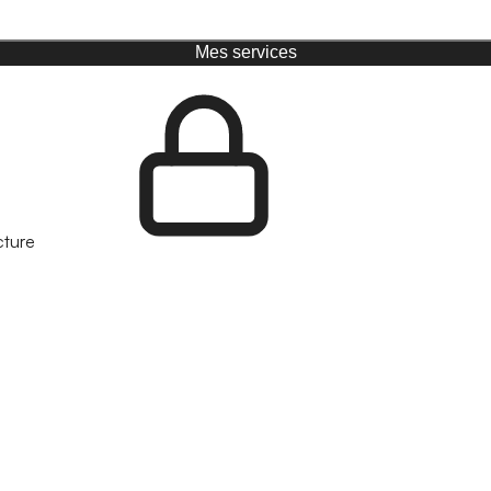
Mes services
cture