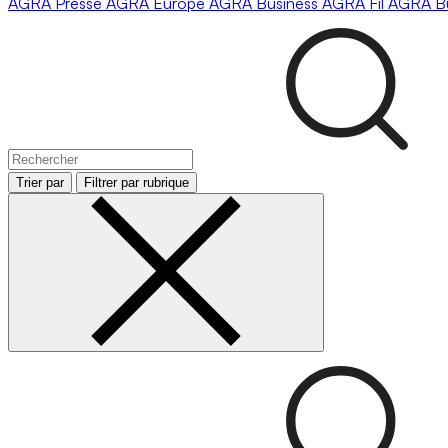
AGRA
Presse
AGRA
Europe
AGRA
Business
AGRA
Fil
AGRA
B
Trier par
Filtrer par rubrique