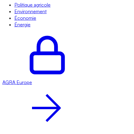
Politique agricole
Environnement
Économie
Énergie
AGRA
Europe