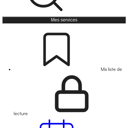
Mes services
Ma liste de
lecture