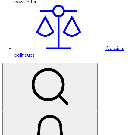
newsletters
Dossiers
politiques