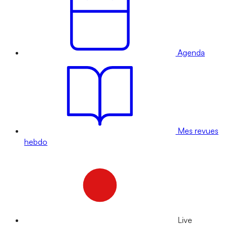
Agenda
Mes revues
hebdo
Live