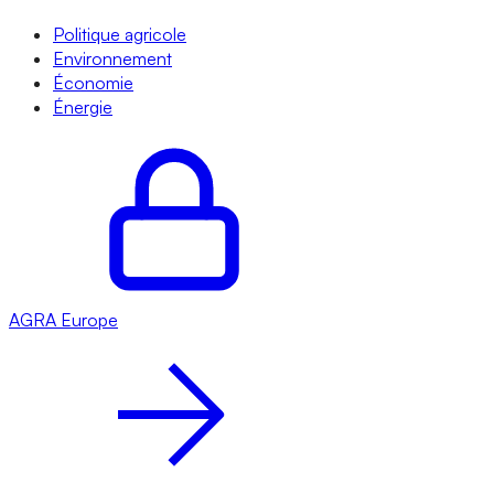
Politique agricole
Environnement
Économie
Énergie
AGRA
Europe