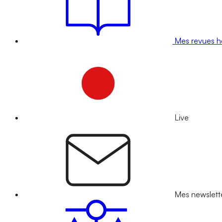
Mes revues 
Live
Mes newslett