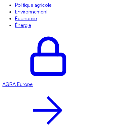
Politique agricole
Environnement
Économie
Énergie
AGRA
Europe