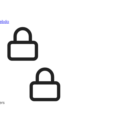
hebdo
ers