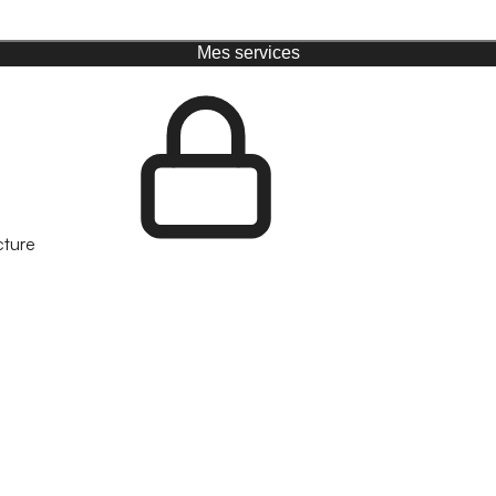
Mes services
cture