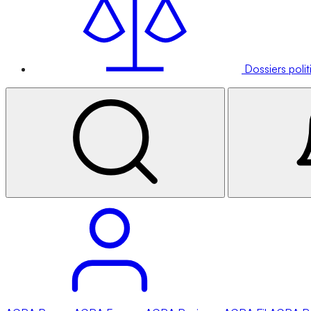
Dossiers poli