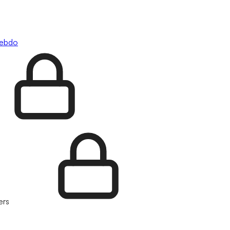
hebdo
ers