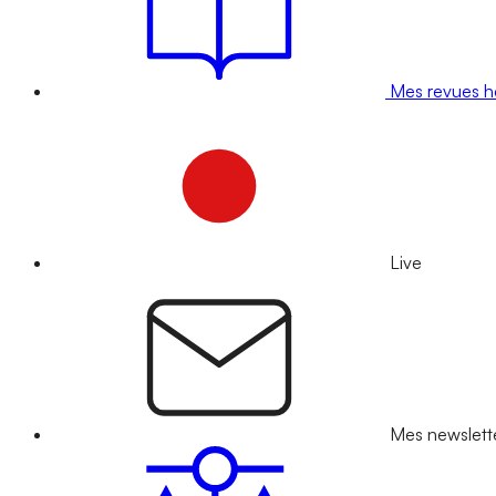
Mes revues 
Live
Mes newslett