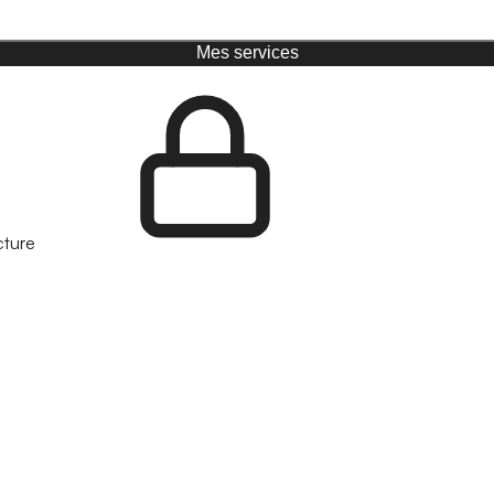
Mes services
cture