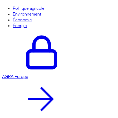
Politique agricole
Environnement
Économie
Énergie
AGRA
Europe