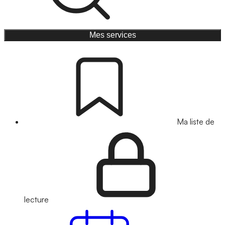
Mes services
Ma liste de
lecture