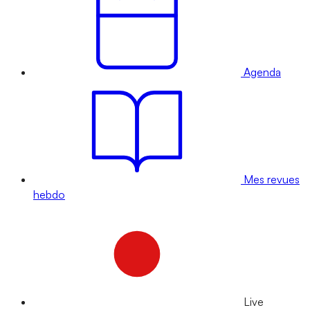
Agenda
Mes revues
hebdo
Live