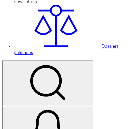
newsletters
Dossiers
politiques