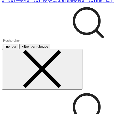
AGRA
Presse
AGRA
Europe
AGRA
Business
AGRA
Fil
AGRA
B
Trier par
Filtrer par rubrique