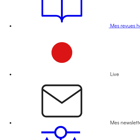
Mes revues 
Live
Mes newslett