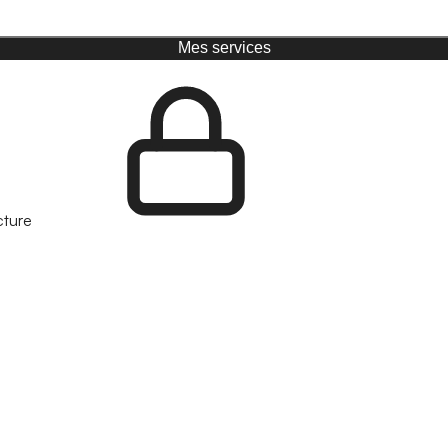
Mes services
cture