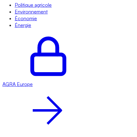
Politique agricole
Environnement
Économie
Énergie
AGRA
Europe