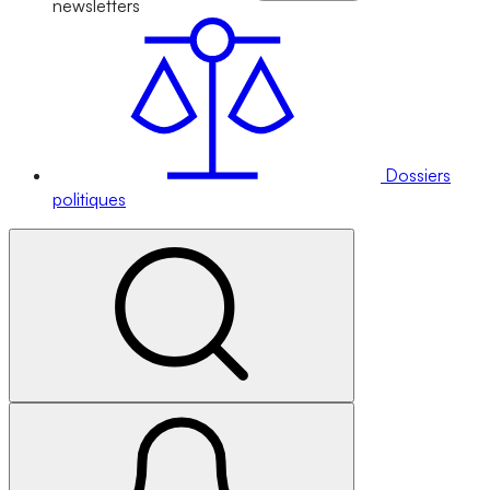
newsletters
Dossiers
politiques