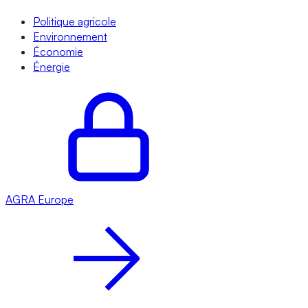
Politique agricole
Environnement
Économie
Énergie
AGRA
Europe