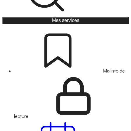
Mes services
Ma liste de
lecture