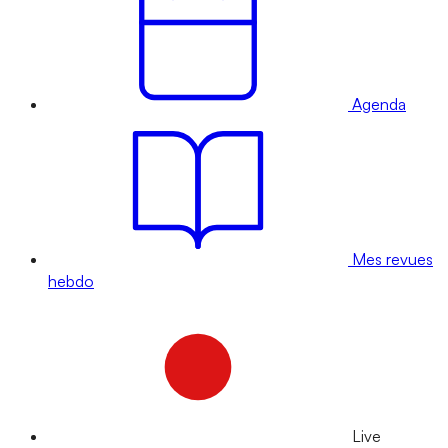
Agenda
Mes revues
hebdo
Live