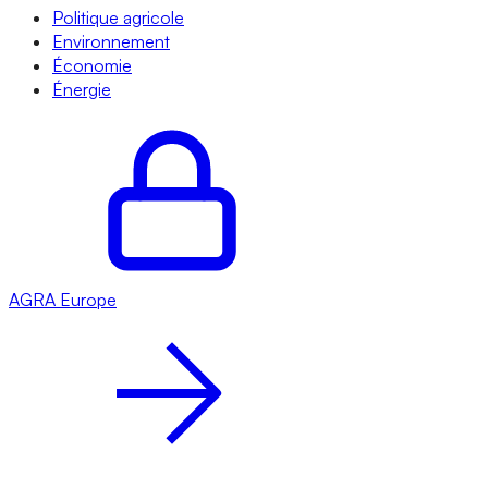
Politique agricole
Environnement
Économie
Énergie
AGRA
Europe