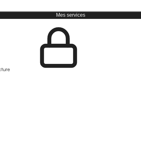
Mes services
cture