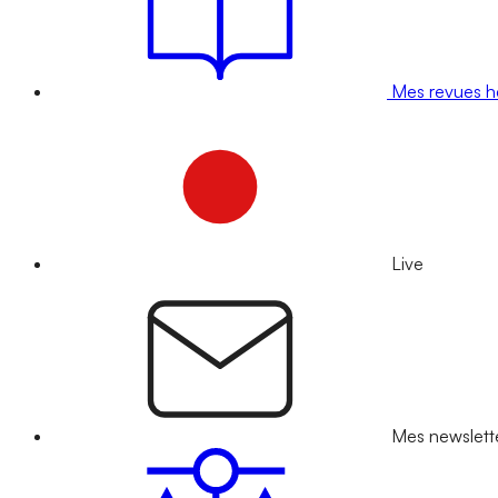
Mes revues 
Live
Mes newslett