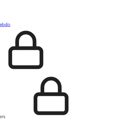
hebdo
ers