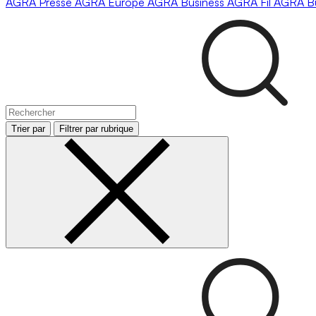
AGRA
Presse
AGRA
Europe
AGRA
Business
AGRA
Fil
AGRA
B
Trier par
Filtrer par rubrique