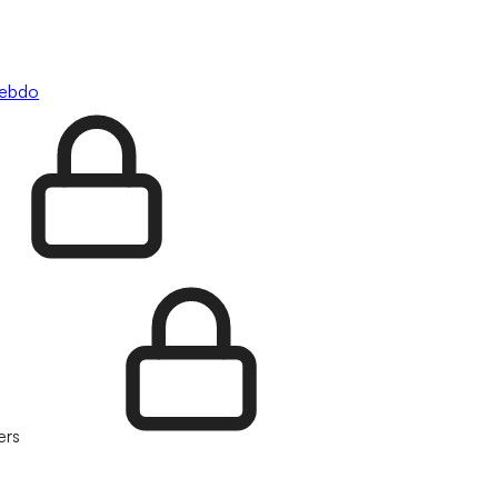
hebdo
ers