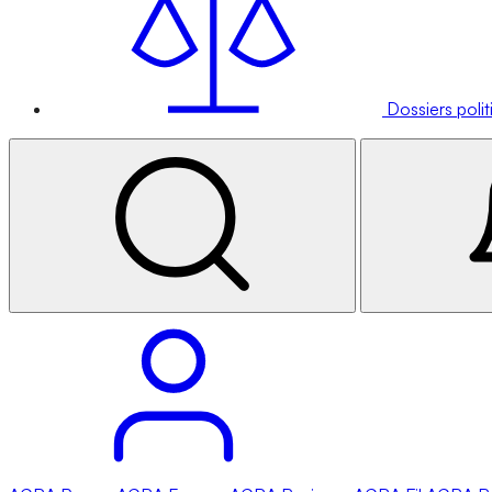
Dossiers poli