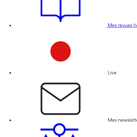
Mes revues 
Live
Mes newslett