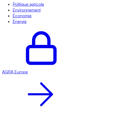
Politique agricole
Environnement
Économie
Énergie
AGRA
Europe