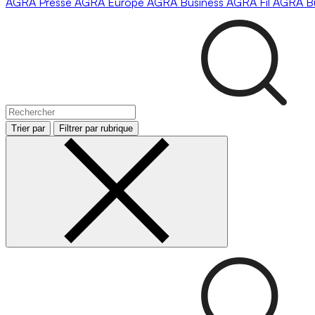
AGRA
Presse
AGRA
Europe
AGRA
Business
AGRA
Fil
AGRA
B
Trier par
Filtrer par rubrique