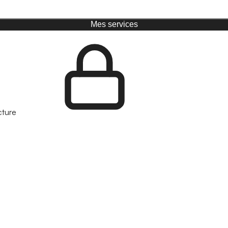
Mes services
cture