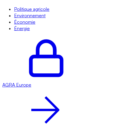
Politique agricole
Environnement
Économie
Énergie
AGRA
Europe