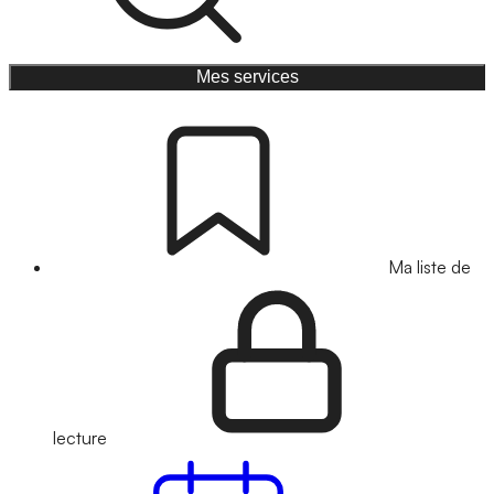
Mes services
Ma liste de
lecture