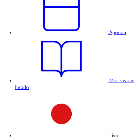
Agenda
Mes revues
hebdo
Live