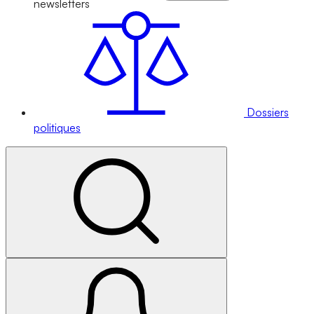
newsletters
Dossiers
politiques