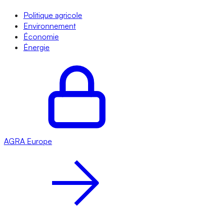
Politique agricole
Environnement
Économie
Énergie
AGRA
Europe