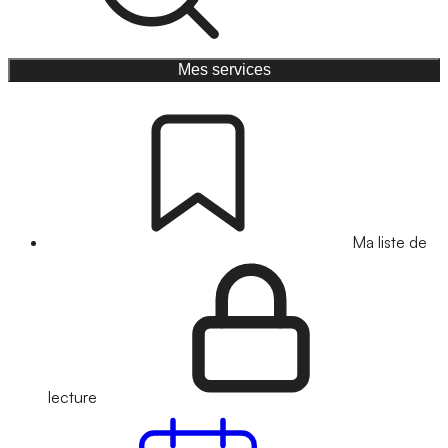
Mes services
Ma liste de
lecture