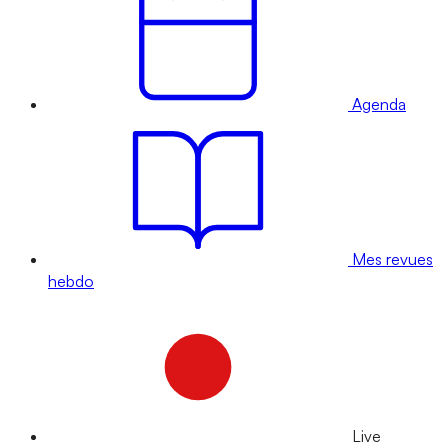
Agenda
Mes revues
hebdo
Live