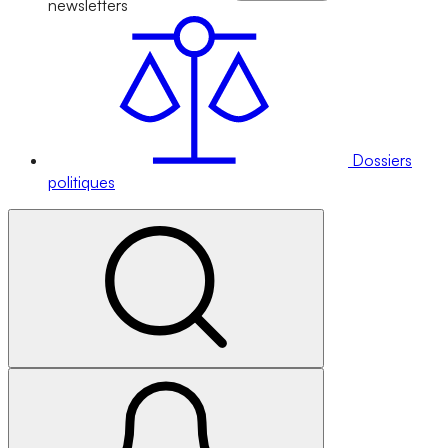
newsletters
Dossiers
politiques