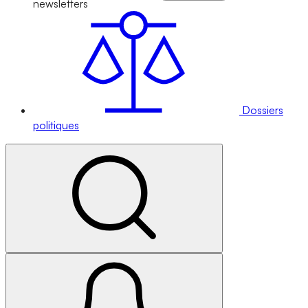
newsletters
Dossiers
politiques