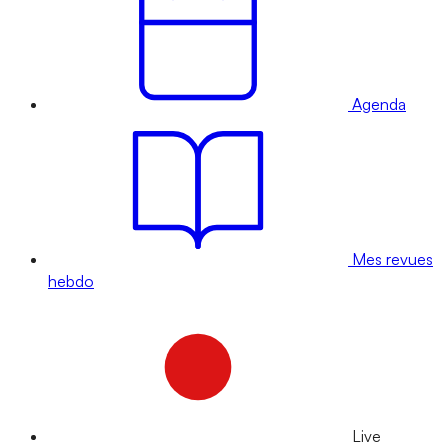
Agenda
Mes revues
hebdo
Live