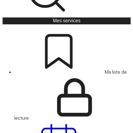
Mes services
Ma liste de
lecture