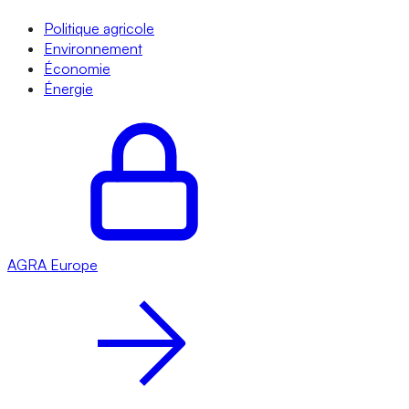
Politique agricole
Environnement
Économie
Énergie
AGRA
Europe