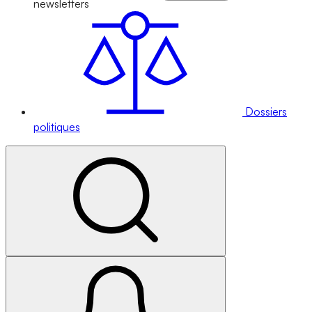
newsletters
Dossiers
politiques