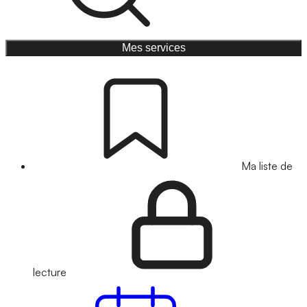
Mes services
Ma liste de
lecture