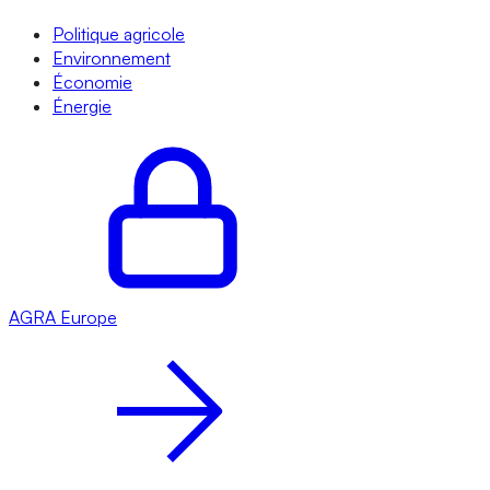
Politique agricole
Environnement
Économie
Énergie
AGRA
Europe