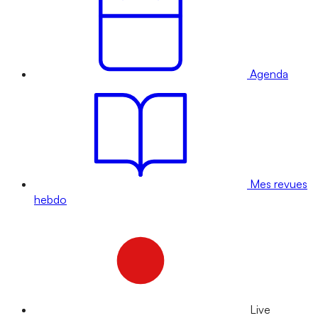
Agenda
Mes revues
hebdo
Live