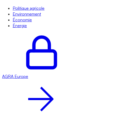
Politique agricole
Environnement
Économie
Énergie
AGRA
Europe