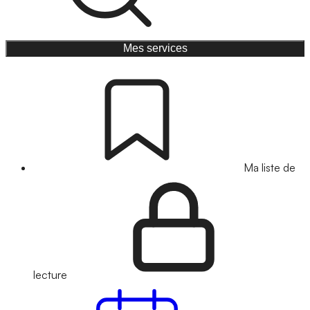
Mes services
Ma liste de
lecture