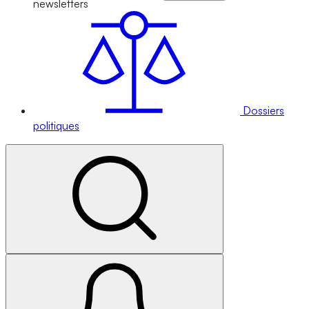
newsletters
Dossiers
politiques