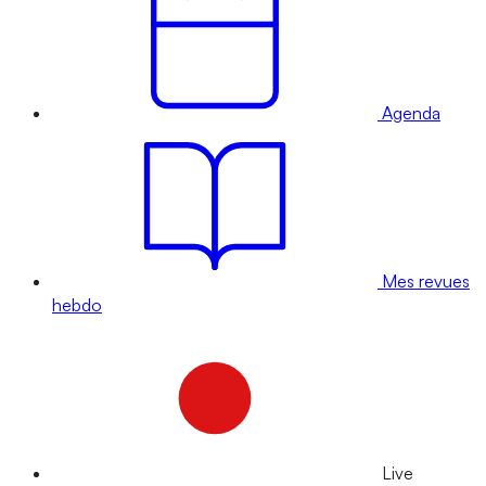
Agenda
Mes revues
hebdo
Live