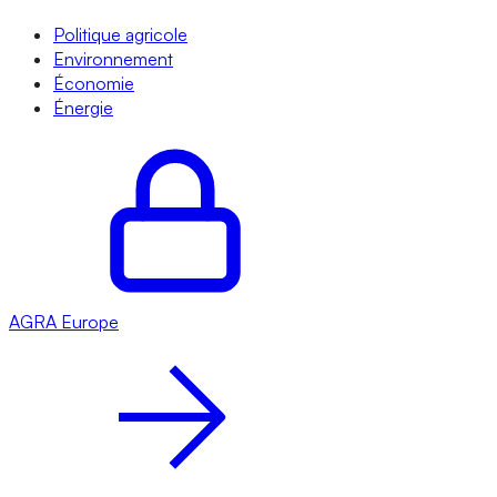
Politique agricole
Environnement
Économie
Énergie
AGRA
Europe