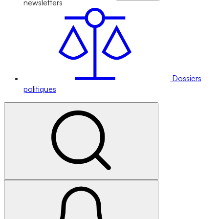
newsletters
Dossiers
politiques