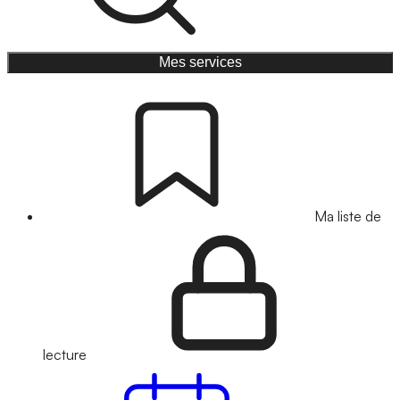
Mes services
Ma liste de
lecture