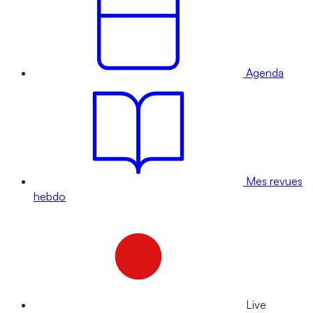
Agenda
Mes revues
hebdo
Live