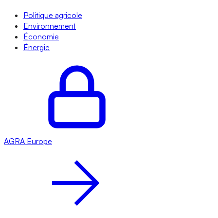
Politique agricole
Environnement
Économie
Énergie
AGRA
Europe