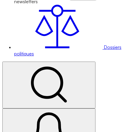
newsletters
Dossiers
politiques