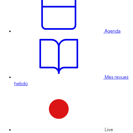
Agenda
Mes revues
hebdo
Live