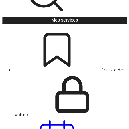
Mes services
Ma liste de
lecture