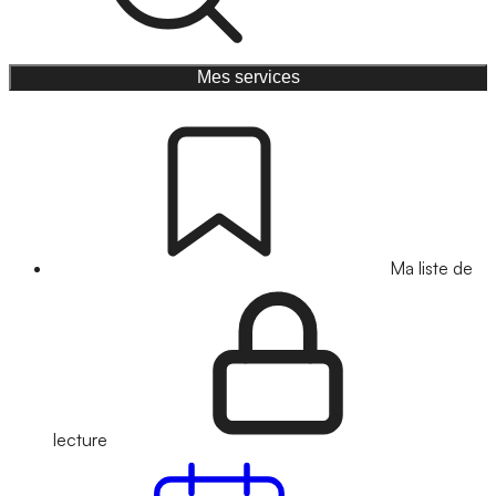
Mes services
Ma liste de
lecture