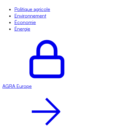
Politique agricole
Environnement
Économie
Énergie
AGRA
Europe