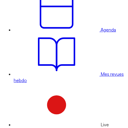
Agenda
Mes revues
hebdo
Live