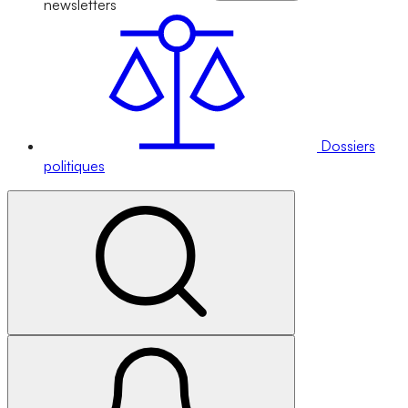
newsletters
Dossiers
politiques