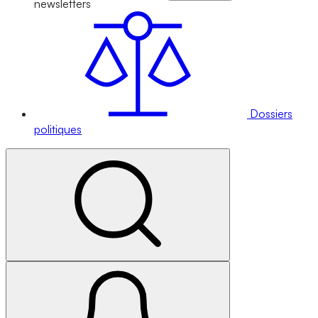
newsletters
Dossiers
politiques