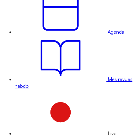
Agenda
Mes revues
hebdo
Live