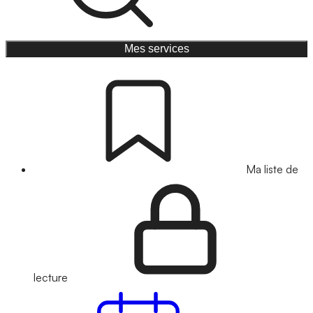
Mes services
Ma liste de
lecture