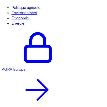
Politique agricole
Environnement
Économie
Énergie
AGRA
Europe