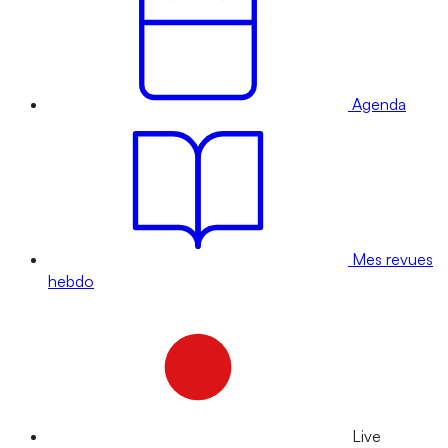
Agenda
Mes revues
hebdo
Live