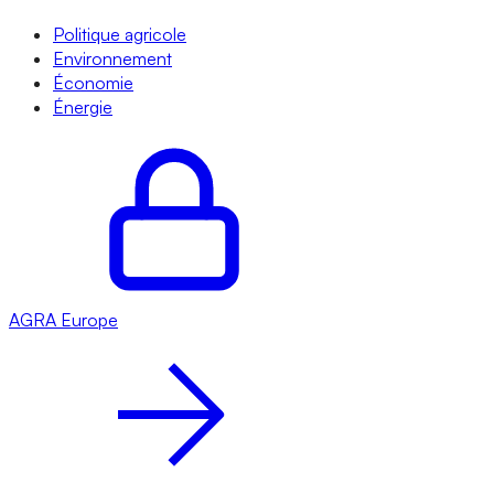
Politique agricole
Environnement
Économie
Énergie
AGRA
Europe