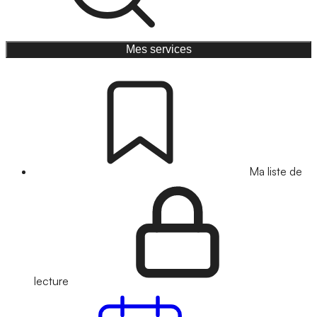
Mes services
Ma liste de
lecture