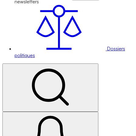
newsletters
Dossiers
politiques