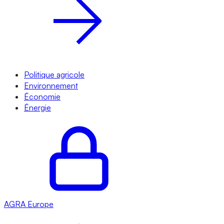
Politique agricole
Environnement
Économie
Énergie
AGRA
Europe