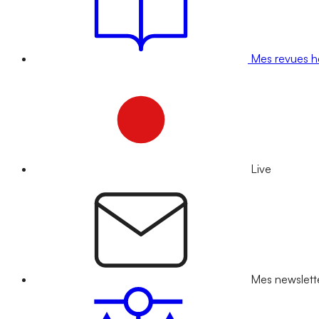
Mes revues 
Live
Mes newslett