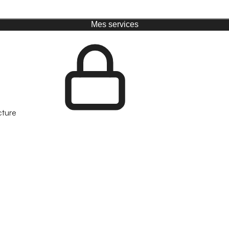
Mes services
cture