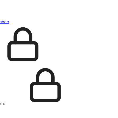
hebdo
ers