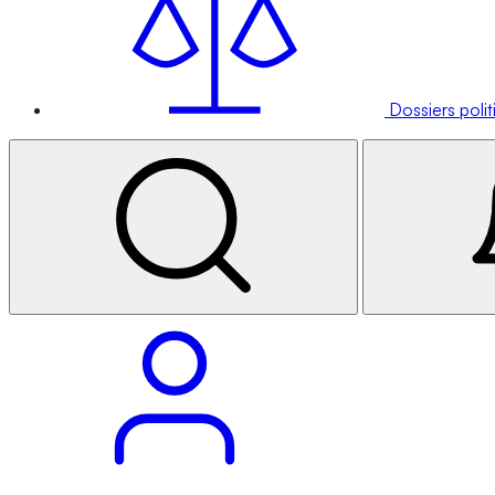
Dossiers poli