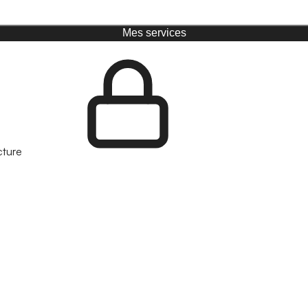
Mes services
cture