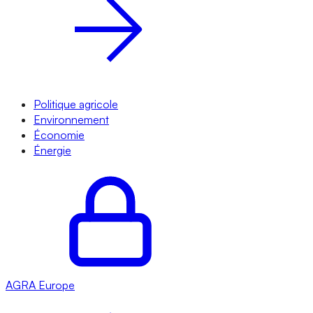
Politique agricole
Environnement
Économie
Énergie
AGRA
Europe