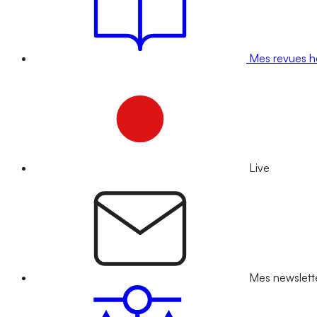
Mes revues 
Live
Mes newslett