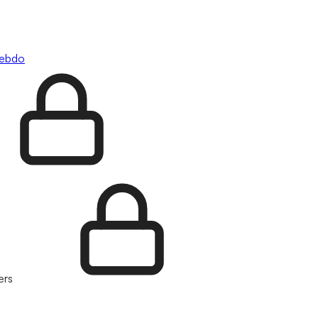
hebdo
ers