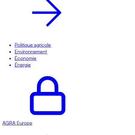
Politique agricole
Environnement
Économie
Énergie
AGRA
Europe