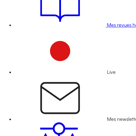
Mes revues 
Live
Mes newslett