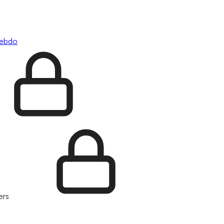
hebdo
ers