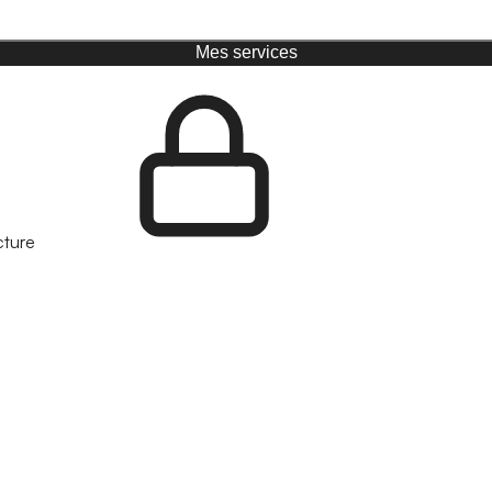
Mes services
cture