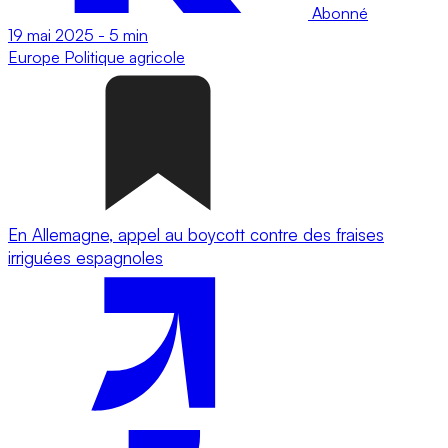
Abonné
19 mai 2025
-
5 min
Europe
Politique agricole
En Allemagne, appel au boycott contre des fraises
irriguées espagnoles