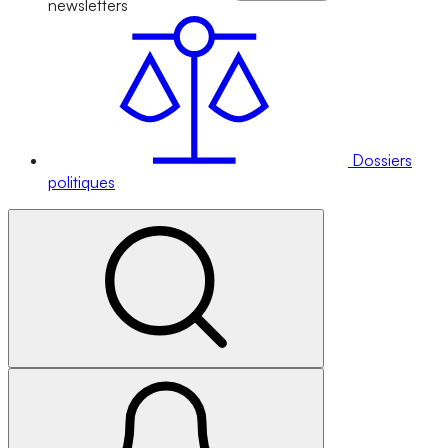
newsletters
Dossiers
politiques