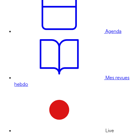
Agenda
Mes revues
hebdo
Live