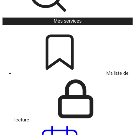
Mes services
Ma liste de
lecture