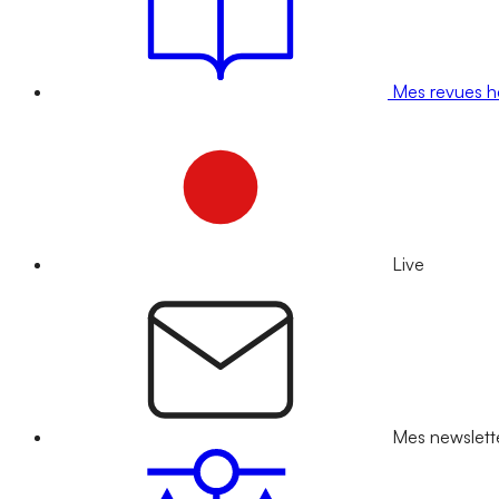
Mes revues 
Live
Mes newslett