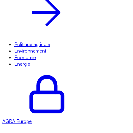
Politique agricole
Environnement
Économie
Énergie
AGRA
Europe