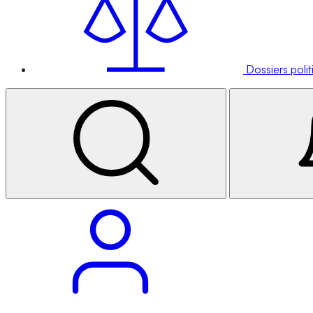
Dossiers poli