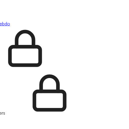
hebdo
ers