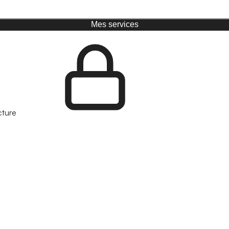
Mes services
cture