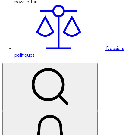
newsletters
Dossiers
politiques