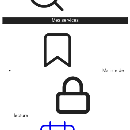
Mes services
Ma liste de
lecture