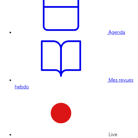
Agenda
Mes revues
hebdo
Live