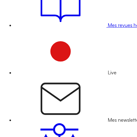
Mes revues 
Live
Mes newslett