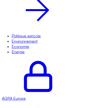
Politique agricole
Environnement
Économie
Énergie
AGRA
Europe