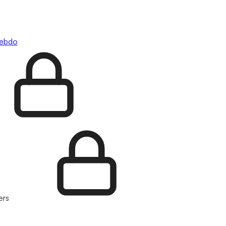
hebdo
ers