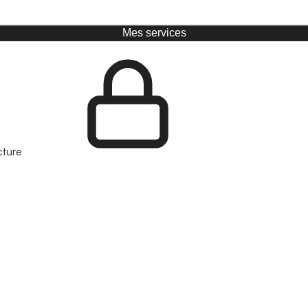
Mes services
cture