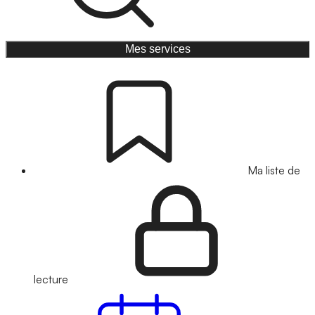
Mes services
Ma liste de
lecture