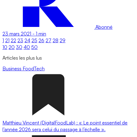
Abonné
23 mars 2021
-
1 min
1
21
22
23
24
25
26
27
28
29
10
20
30
40
50
Articles les plus lus
Business
FoodTech
Matthieu Vincent (DigitalFoodLab) : « Le point essentiel de
l’année 2026 sera celui du passage à l’échelle ».