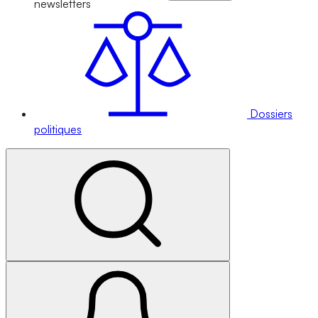
newsletters
Dossiers
politiques