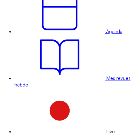
Agenda
Mes revues
hebdo
Live