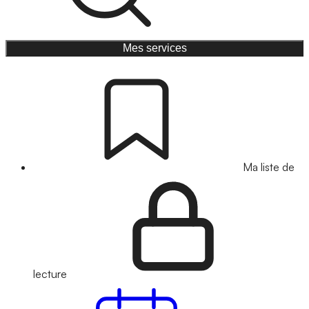
Mes services
Ma liste de
lecture