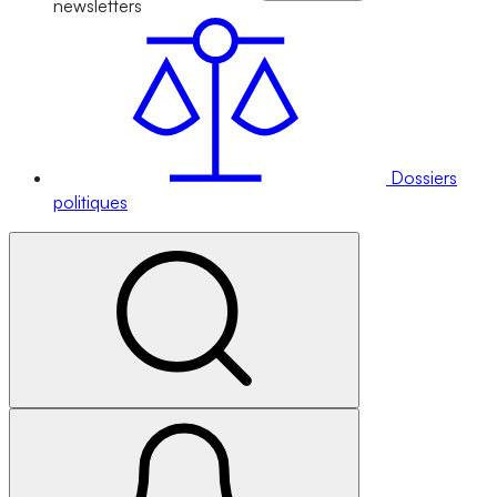
newsletters
Dossiers
politiques