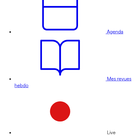
Agenda
Mes revues
hebdo
Live