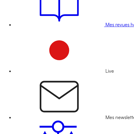
Mes revues 
Live
Mes newslett