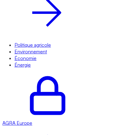
Politique agricole
Environnement
Économie
Énergie
AGRA
Europe