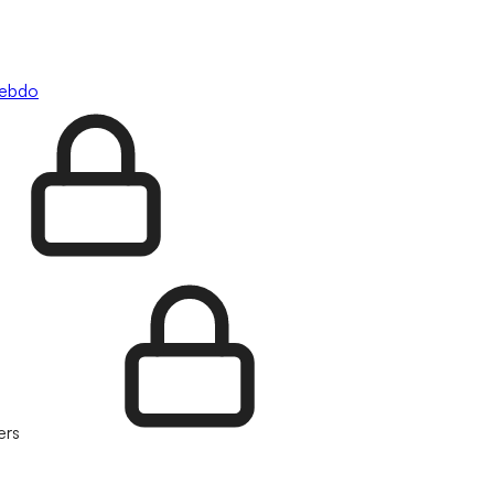
hebdo
ers