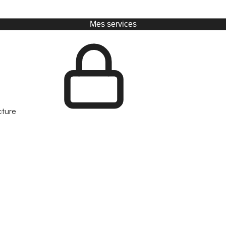
Mes services
cture