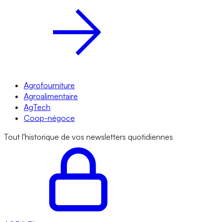
Agrofourniture
Agroalimentaire
AgTech
Coop-négoce
Tout l'historique de vos newsletters quotidiennes