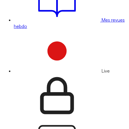
Mes revues
hebdo
Live