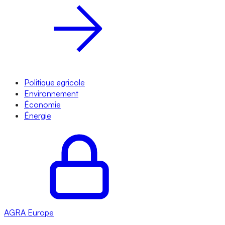
Politique agricole
Environnement
Économie
Énergie
AGRA
Europe