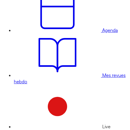
Agenda
Mes revues
hebdo
Live