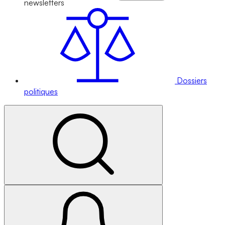
newsletters
Dossiers
politiques