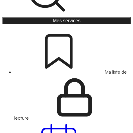
Mes services
Ma liste de
lecture