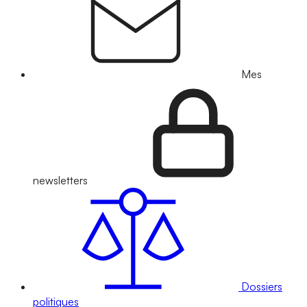
Mes
newsletters
Dossiers
politiques