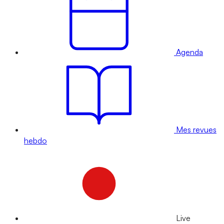
Agenda
Mes revues
hebdo
Live