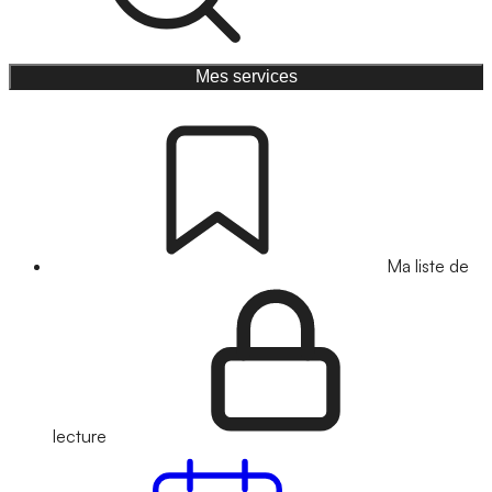
Mes services
Ma liste de
lecture