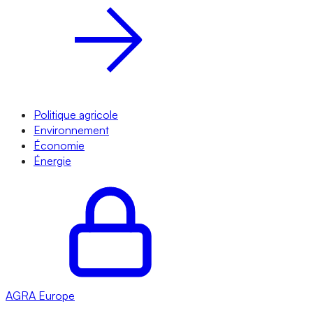
Politique agricole
Environnement
Économie
Énergie
AGRA
Europe