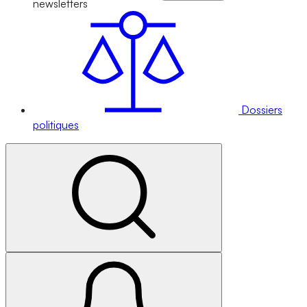
newsletters
Dossiers
politiques