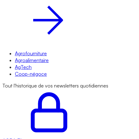
Agrofourniture
Agroalimentaire
AgTech
Coop-négoce
Tout l'historique de vos newsletters quotidiennes