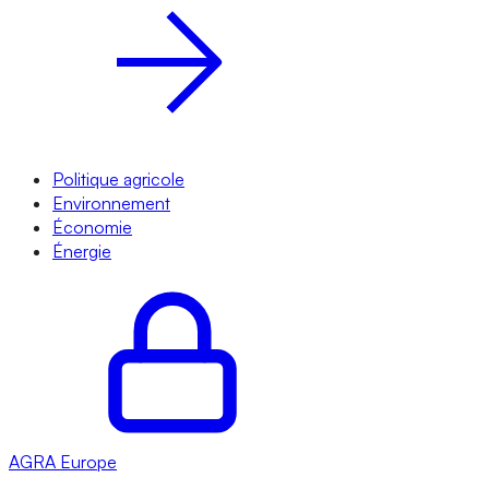
Politique agricole
Environnement
Économie
Énergie
AGRA
Europe