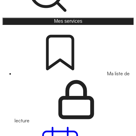
Mes services
Ma liste de
lecture