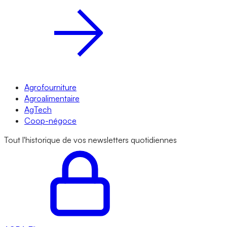
Agrofourniture
Agroalimentaire
AgTech
Coop-négoce
Tout l'historique de vos newsletters quotidiennes