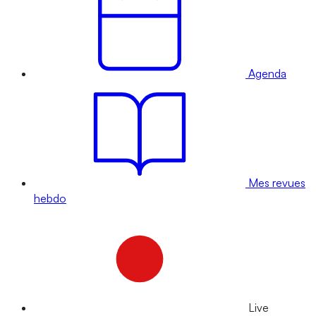
Agenda
Mes revues
hebdo
Live