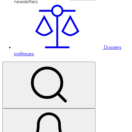
newsletters
Dossiers
politiques