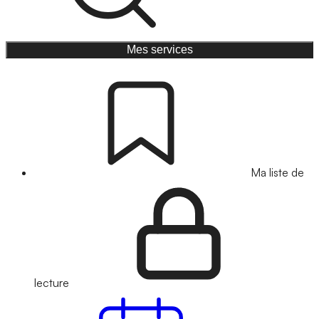
Mes services
Ma liste de
lecture