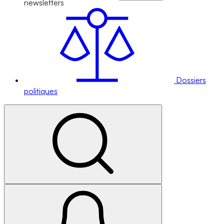
newsletters
Dossiers
politiques