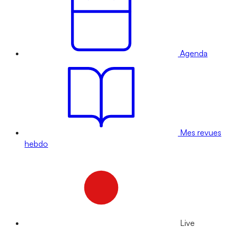
Agenda
Mes revues
hebdo
Live