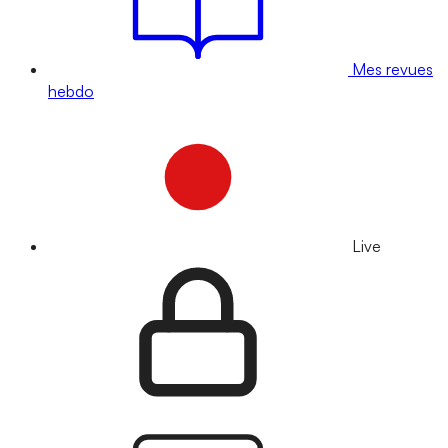
Mes revues
hebdo
Live