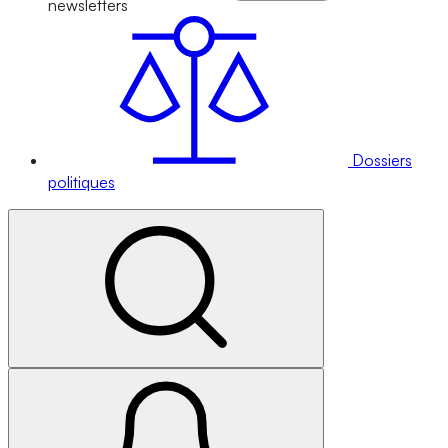
newsletters
Dossiers
politiques