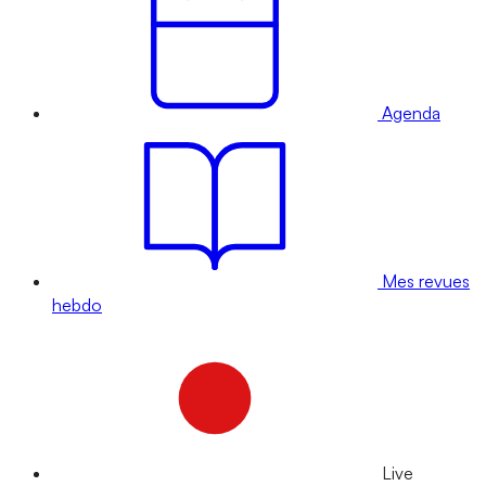
Agenda
Mes revues
hebdo
Live