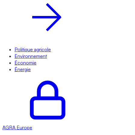
Politique agricole
Environnement
Économie
Énergie
AGRA
Europe