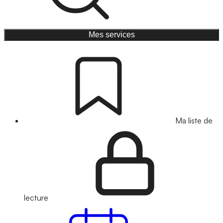
Mes services
Ma liste de
lecture