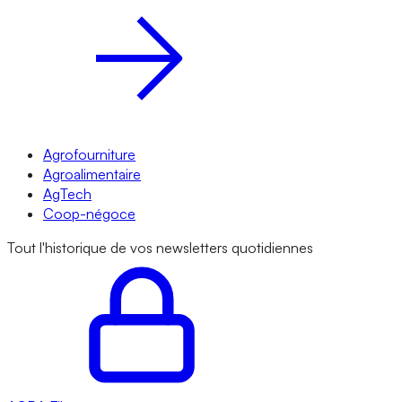
Agrofourniture
Agroalimentaire
AgTech
Coop-négoce
Tout l'historique de vos newsletters quotidiennes