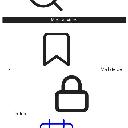
Mes services
Ma liste de
lecture