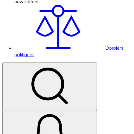
newsletters
Dossiers
politiques