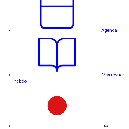
Agenda
Mes revues
hebdo
Live