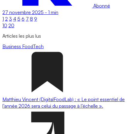
Abonné
27 novembre 2025
-
1 min
1
2
3
4
5
6
7
8
9
10
20
Articles les plus lus
Business
FoodTech
Matthieu Vincent (DigitalFoodLab) : « Le point essentiel de
l’année 2026 sera celui du passage à l’échelle ».