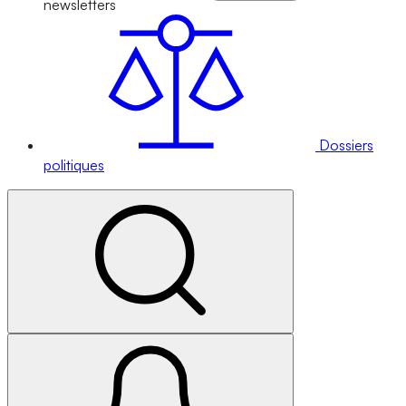
newsletters
Dossiers
politiques