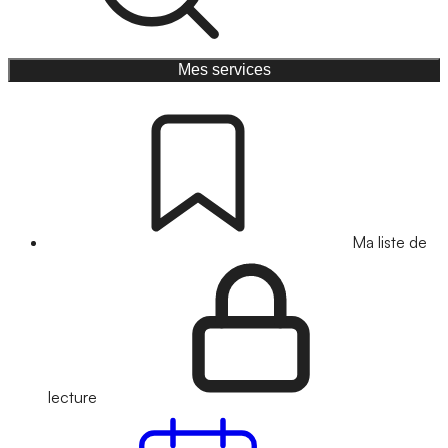
Mes services
Ma liste de
lecture