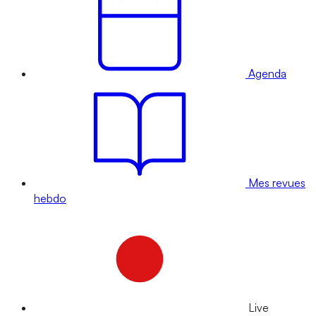
Agenda
Mes revues
hebdo
Live