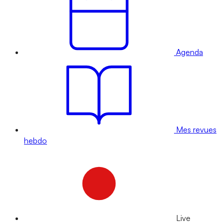
Agenda
Mes revues
hebdo
Live