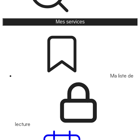
Mes services
Ma liste de
lecture