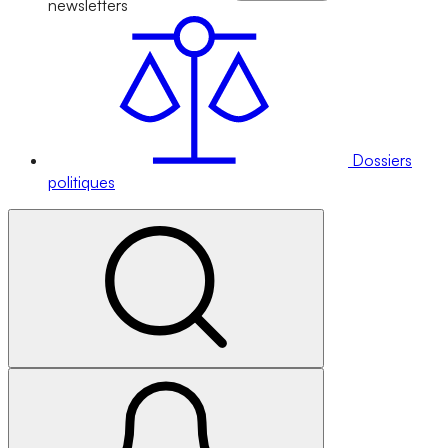
newsletters
Dossiers
politiques