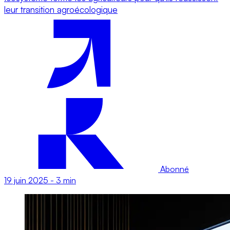
leur transition agroécologique
Abonné
19 juin 2025
-
3 min