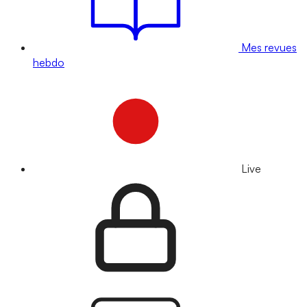
Mes revues
hebdo
Live