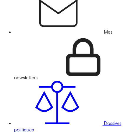
Mes
newsletters
Dossiers
politiques