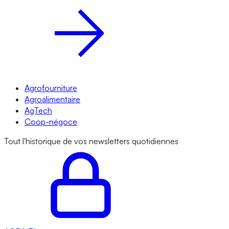
Agrofourniture
Agroalimentaire
AgTech
Coop-négoce
Tout l'historique de vos newsletters quotidiennes