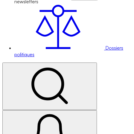
newsletters
Dossiers
politiques