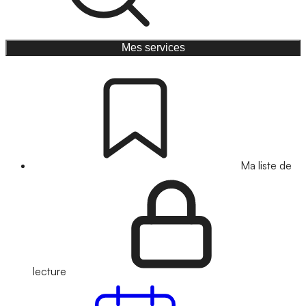
Mes services
Ma liste de
lecture