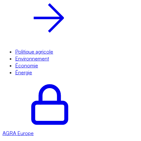
Politique agricole
Environnement
Économie
Énergie
AGRA
Europe