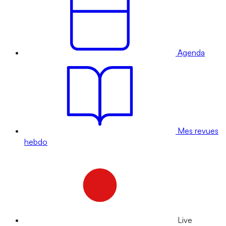
Agenda
Mes revues
hebdo
Live