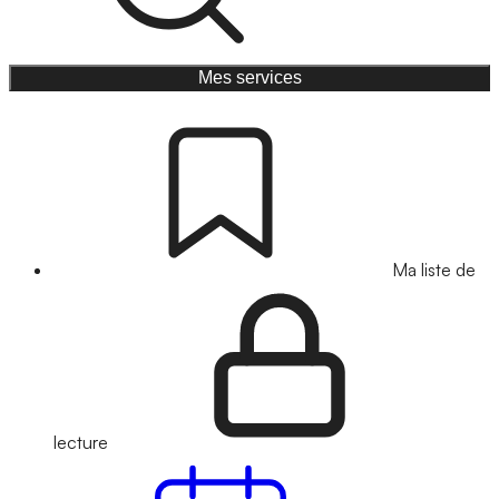
Mes services
Ma liste de
lecture