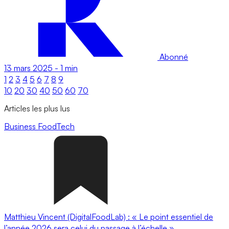
Abonné
13 mars 2025
-
1 min
1
2
3
4
5
6
7
8
9
10
20
30
40
50
60
70
Articles les plus lus
Business
FoodTech
Matthieu Vincent (DigitalFoodLab) : « Le point essentiel de
l’année 2026 sera celui du passage à l’échelle ».