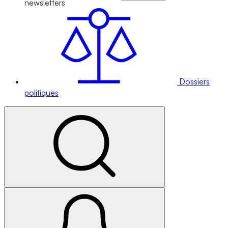
newsletters
Dossiers
politiques