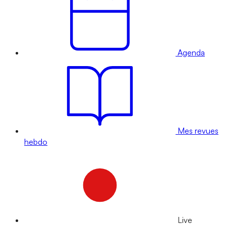
Agenda
Mes revues
hebdo
Live