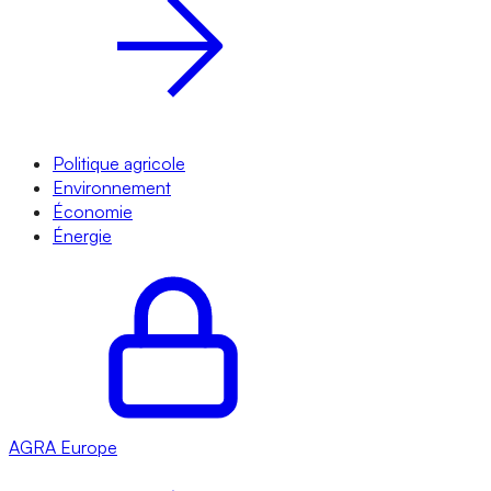
Politique agricole
Environnement
Économie
Énergie
AGRA
Europe