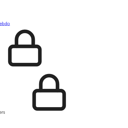
hebdo
ers