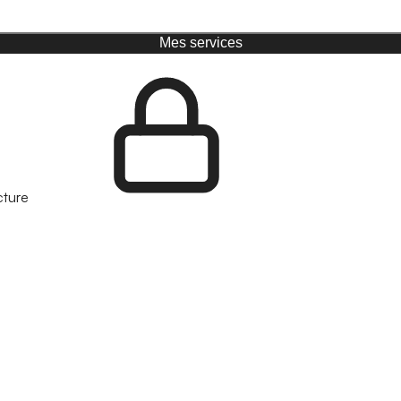
Mes services
cture