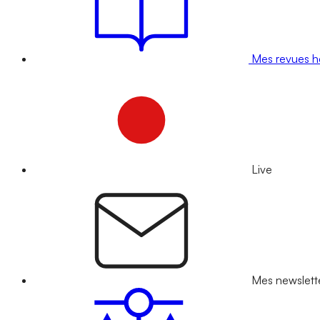
Mes revues 
Live
Mes newslett