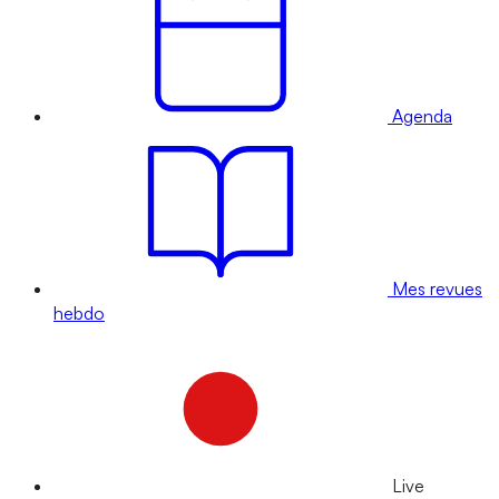
Agenda
Mes revues
hebdo
Live