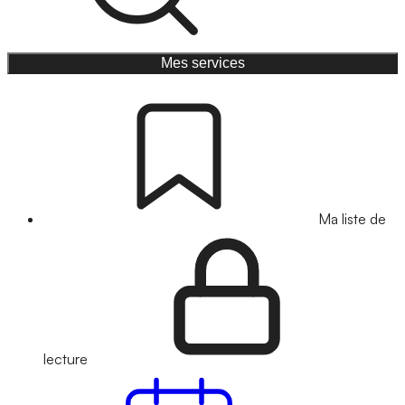
Mes services
Ma liste de
lecture