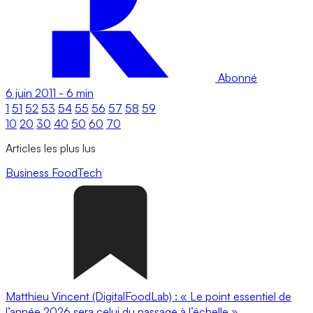
Abonné
6 juin 2011
-
6 min
1
51
52
53
54
55
56
57
58
59
10
20
30
40
50
60
70
Articles les plus lus
Business
FoodTech
Matthieu Vincent (DigitalFoodLab) : « Le point essentiel de
l’année 2026 sera celui du passage à l’échelle ».