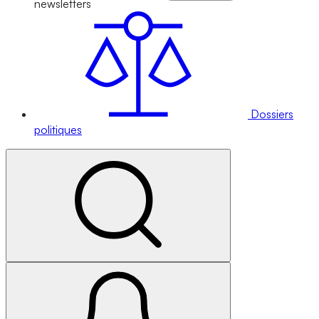
newsletters
Dossiers
politiques