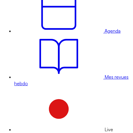
Agenda
Mes revues
hebdo
Live