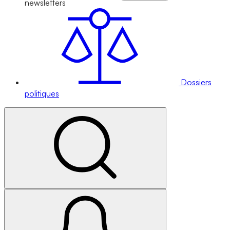
newsletters
Dossiers
politiques