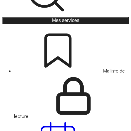
Mes services
Ma liste de
lecture