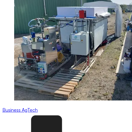
Business
AgTech