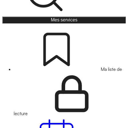
Mes services
Ma liste de
lecture