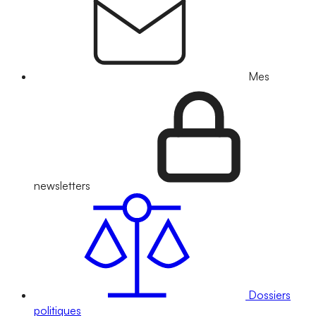
Mes
newsletters
Dossiers
politiques