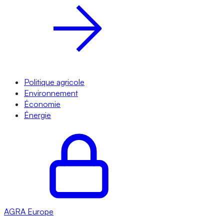
Politique agricole
Environnement
Économie
Énergie
AGRA
Europe