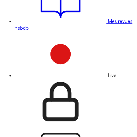
Mes revues
hebdo
Live