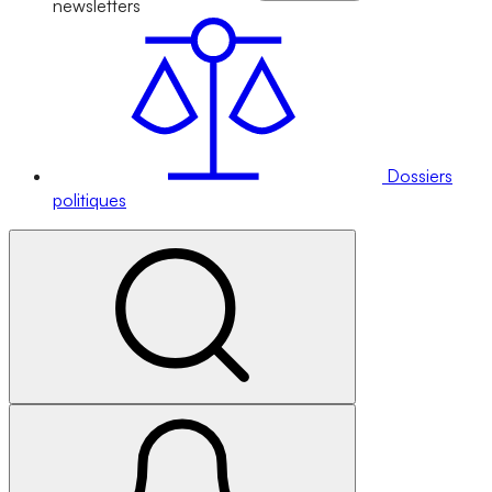
newsletters
Dossiers
politiques