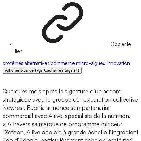
Copier le
lien
protéines alternatives
commerce
micro-algues
Innovation
Afficher plus de tags
Cacher les tags
(
+
)
Quelques mois après la signature d’un accord
stratégique avec le groupe de restauration collective
Newrest
,
Edonia
annonce son partenariat
commercial avec
Aliive
, spécialiste de la
nutrition
.
« À travers sa marque de
programme minceur
Dietbon
, Aliive déploie à grande échelle l’
ingrédient
Edo d’Edonia,
particulièrement riche en protéines,