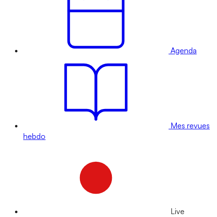
Agenda
Mes revues
hebdo
Live