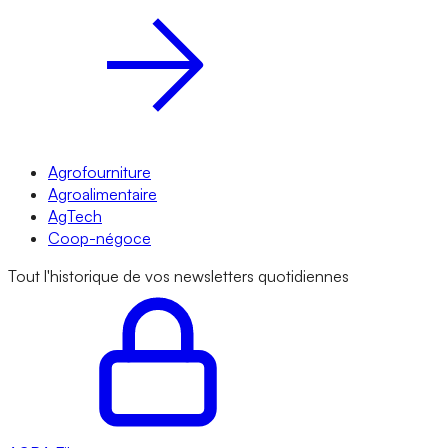
Agrofourniture
Agroalimentaire
AgTech
Coop-négoce
Tout l'historique de vos newsletters quotidiennes