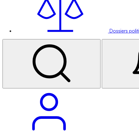
Dossiers poli