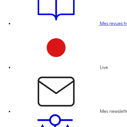
Mes revues 
Live
Mes newslett