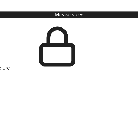
Mes services
cture