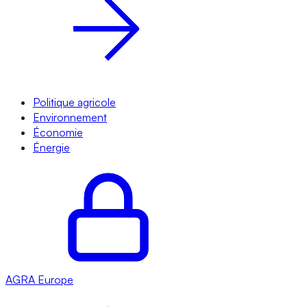
Politique agricole
Environnement
Économie
Énergie
AGRA
Europe