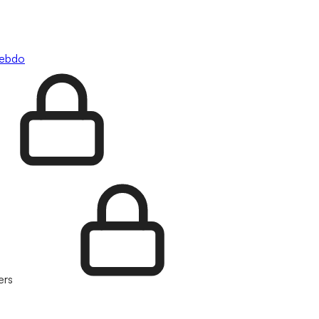
hebdo
ers