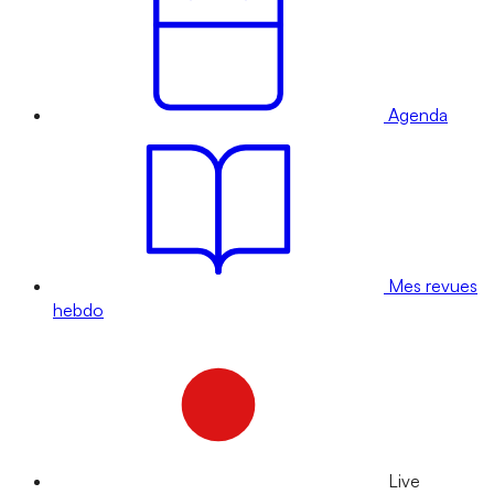
Agenda
Mes revues
hebdo
Live