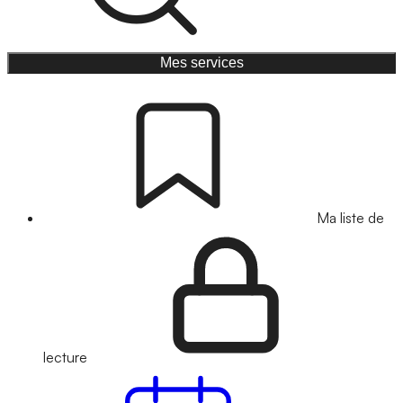
Mes services
Ma liste de
lecture