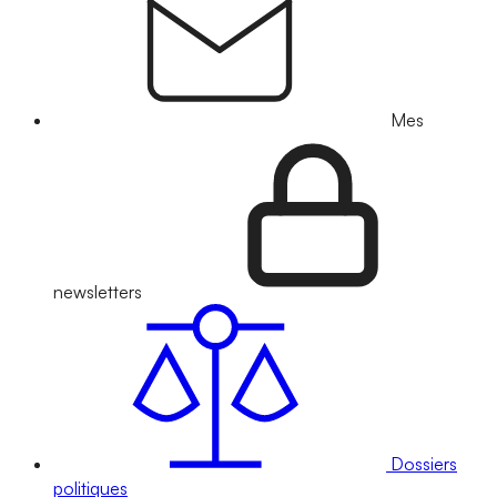
Mes
newsletters
Dossiers
politiques