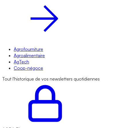
Agrofourniture
Agroalimentaire
AgTech
Coop-négoce
Tout l'historique de vos newsletters quotidiennes