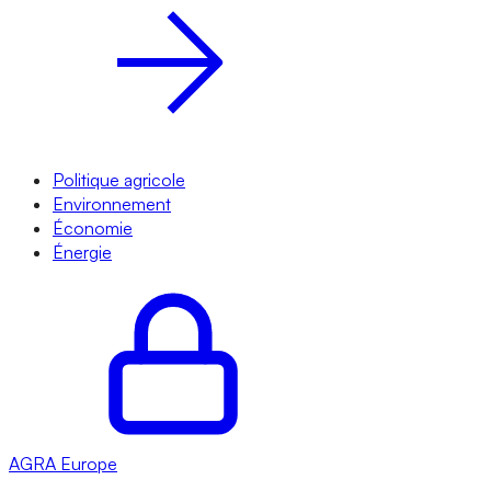
Politique agricole
Environnement
Économie
Énergie
AGRA
Europe