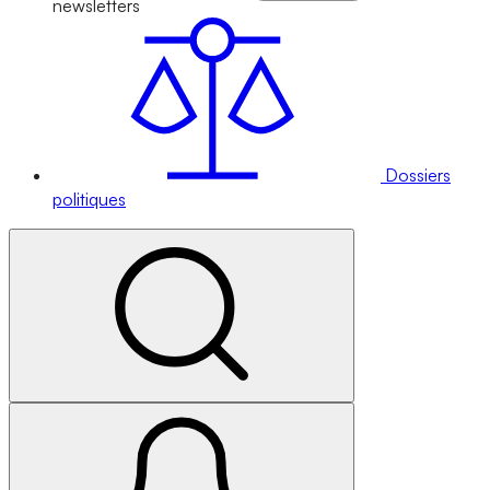
newsletters
Dossiers
politiques